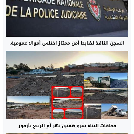
السجن النافذ لضابط أمن ممتاز اختلس أموالا عمومية.
مخلفات البناء تغزو ضفتي نهر أم الربيع بأزمور