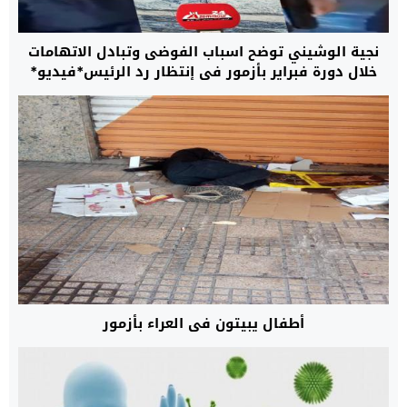
نجية الوشيني توضح اسباب الفوضى وتبادل الاتهامات
خلال دورة فبراير بأزمور في إنتظار رد الرئيس*فيديو*
أطفال يبيتون في العراء بأزمور