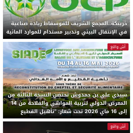
خريبكة..المجمع الشريف للفوسفاط ريادة صناعية
في الإنتقال البيئي وتدبير مستدام للموارد المائية
أش واقع
سيدي علي بن حمدوش تحتضن النسخة الثالثة من
المعرض الدولي لتربية المواشي والفلاحة من 14
إلى 16 ماي 2026 تحت شعار: “تأهيل القطيع
والأمن الغذائي
أش واقع