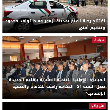
افتتاح رحبة الغنم بمدينة أزمور وسط توافد محدود
وتنظيم أمني
سياسة
المبادرة الوطنية للتنمية البشرية بإقليم الجديدة
تصل السنة 21 “الحكامة رافعة للإدماج والتنمية
الإنسانية”
أش واقع