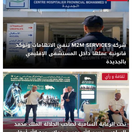
شركة M2M SERVICES تنفي الاتهامات وتؤكد
قانونية عملها داخل المستشفى الإقليمي
بالجديدة
تقافة و رأي
تحت الرعاية السامية لصاحب الجلالة الملك محمد