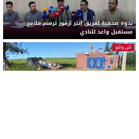
ندوة صحفية لفريق إنتر آزمور ترسم ملامح
مستقبل واعد للنادي
أش واقع
حادثة سير مأساوية بجماعة أولاد رحمون تخلف
سبعة قتلى وسبعة مصابين
مجتمع