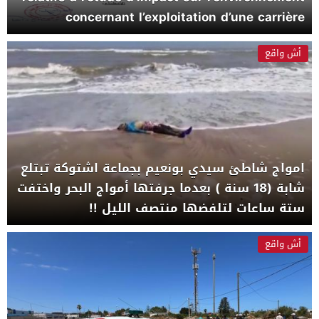
concernant l’exploitation d’une carrière
d’extraction de “tout_venant”
أش واقع
امواج شاطئ سيدي بونعيم بجماعة اشتوكة تبتلع
شابة (18 سنة ) بعدما جرفتها أمواج البحر واختفت
ستة ساعات لتلفضها منتصف الليل !!
أش واقع