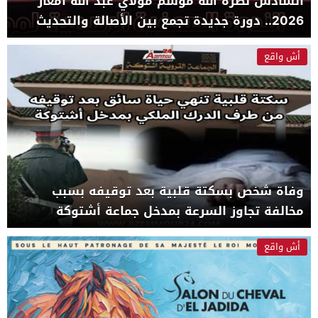
السادس نصره الله موسم مولاي عبد الله أمغار
2026.. دورة جديدة تجمع بين الأصالة والتحديث
والإشعاع الدولي
أش واقع
وفاة شخص بسكتة قلبية بعد توقيفه بسبب
مخالفة تجاوز السرعة بمدخل جماعة أشتوكة
أش واقع