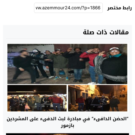
رابط مختصر
مقالات ذات صلة
“الحضن الدافىء” في مبادرة لبث الدفىء على المشردين
بازمور