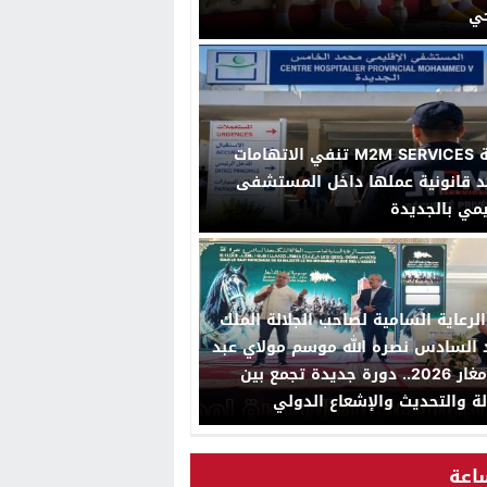
حي
شركة M2M SERVICES تنفي الاتهامات
د قانونية عملها داخل المستشفى
يمي بالجديدة
لرعاية السامية لصاحب الجلالة الملك
السادس نصره الله موسم مولاي عبد
الله أمغار 2026.. دورة جديدة تجمع بين
لة والتحديث والإشعاع الدولي