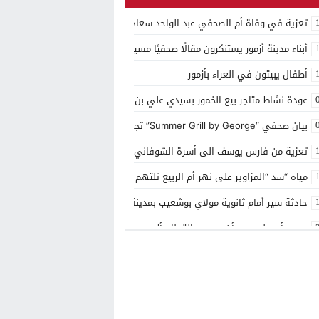
تعزية في وفاة أم الصحفي عبد الواحد سعادي
أبناء مدينة أزمور يستنكرون مقالًا صحفيًا مسيئًا إلى مدينتهم
أطفال يبيتون في العراء بأزمور
عودة نشاط متاجر بيع الخمور بسيدي علي بن حمدوش يخلف استياء كبير
بيان صحفي “Summer Grill by George” تجربة ذوقية موسمية جديدة بمنتجع مازغان
تعزية من فارس يوسف الى أسرة الشوفاني بأزمور
مياه “سد “المزاوير على نهر أم الربيع تلتهم قاصر
حادثة سير أمام ثانوية مولاي بوشعيب بمدينة أزمور
مصرع أربعيني بعد أن دهسه القطار بأزمور
منتجع مازاغان يحتفل بعيد ميلاده ال 15
توزيع الهبة الملكية بمقر باشوية ازمور وبضريح مولاي يوشعيب
شهر رمضان في مازگان