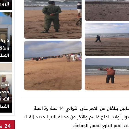
الرو
وتؤك
الإقل
تحت ا
محمد 
الأصا
لقي بعد زوال اليوم الثلاثاء 4 ماي 2021 شابين يبلغان من العمر على التوالي 14 سنة و15سنة
ر أولاد الحاج قاسم والآخر من مدينة البير الجديد (لقيا)
القمر التابع لنفس الجماعة.
24 ساعة