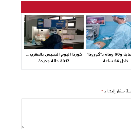
03:08
17:59
23:00
5875 إصابة و66 وفاة بـ”كورونا”
كورنا اليوم الخميس بالمغرب …
خلال 24 ساعة
3317 حالة جديدة
مية مشار إليها بـ
*