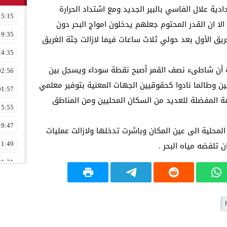
ادية علال الفاسي بالبير الجديد ومع اشتداد الحرارة
15:15
 ان القدر المحتوم جعلهم يدخلون امواج البحر دون
19:35
ريق الأول بعد حولي ثلاث ساعات فيما لازالت جثة الغريق
14:35
دة أن شاطىء نصف القمر أصبح نقطة سوداء ويسجل بين
02:56
 وطالما نادوا كحقوقيين الجهات المعنية بتوفير معلمي
01:57
ة المفضلة للعديد من السكان المحليين ومن المناطق
15:55
19:47
المحلية الى عين المكان وباشرت تدخلها ولازالت عمليات
 تلفضه مياه البحر .
11:49
21:31
02:16
08:36
23:17