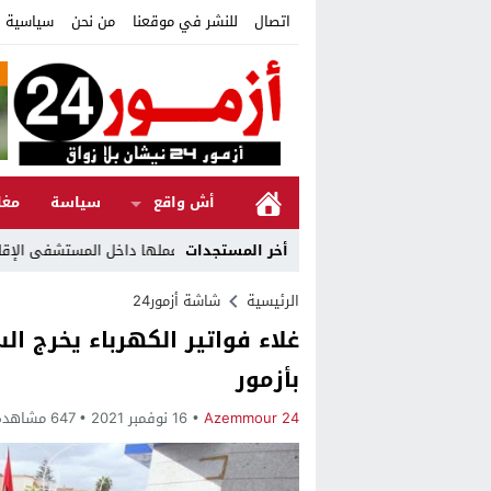
اتصال
للنشر في موقعنا
من نحن
سياسية ا
أش واقع
سياسة
مغا
أخر المستجدات
الرئيسية
شاشة أزمور24
غلاء فواتير الكهرباء يخرج الس
بأزمور
Azemmour 24
16 نوفمبر 2021
647 مشاهدة