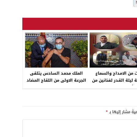
03:08
17:59
23:00
نفحات من الامداح والسماع
الملك محمد السادس يتلقى
 ليلة القدر لفنانين من
الجرعة الاولى من اللقاح المضاد
أزمور *فيديو
لكورونا
مية مشار إليها بـ
*