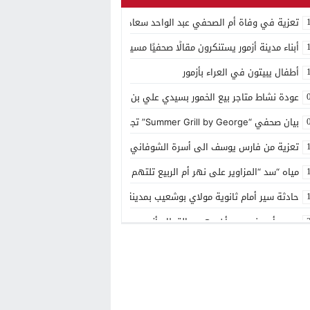
تعزية في وفاة أم الصحفي عبد الواحد سعادي
أبناء مدينة أزمور يستنكرون مقالًا صحفيًا مسيئًا إلى مدينتهم
أطفال يبيتون في العراء بأزمور
عودة نشاط متاجر بيع الخمور بسيدي علي بن حمدوش يخلف استياء كبير
بيان صحفي “Summer Grill by George” تجربة ذوقية موسمية جديدة بمنتجع مازغان
تعزية من فارس يوسف الى أسرة الشوفاني بأزمور
مياه “سد “المزاوير على نهر أم الربيع تلتهم قاصر
حادثة سير أمام ثانوية مولاي بوشعيب بمدينة أزمور
مصرع أربعيني بعد أن دهسه القطار بأزمور
منتجع مازاغان يحتفل بعيد ميلاده ال 15
توزيع الهبة الملكية بمقر باشوية ازمور وبضريح مولاي يوشعيب
شهر رمضان في مازگان