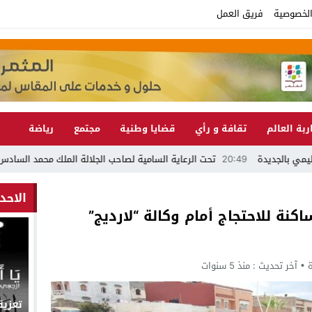
لخصوصية
فريق العمل
ربة العالم
تقافة و رأي
قضايا وطنية
مجتمع
رياضة
20:49
تحت الرعاية السامية لصاحب الجلالة الملك محمد السادس نصره الله موسم مولاي عبد الله أمغار 2026.. دورة ج
الاحد
اكنة للاحتجاج أمام وكالة “لارديج”
آخر تحديث :
منذ 5 سنوات
تعزية