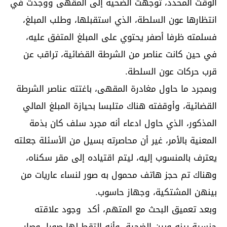
الوقت المحدد، توجهت الضحية إلى المقهى ووجدت في
انتظارها عون السلطة، الذي استقبلها، وطلب المبلغ،
فسلمته ظرفا أصفر يحتوي على المبلغ المتفق عليه،
في حين كانت عناصر من الشرطة القضائية، تراقب عن
قرب حركات عون السلطة.
وبمجرد ما حاول مغادرة المقهى، باغتته عناصر الشرطة
القضائية، وأوقفته هناك متلبسا بحيازة المبلغ المالي
المذكور، الذي حاول ادعاء أنه مجرد سلف كان بذمة
المعنية بالأمر، غير أن محاصرته بسيل من الأسئلة جعلته
يعترف بالمنسوب إليه، ليتم اقتياده إلى مقر سكناه،
وهناك تم حجز هاتف محمول به صور لنساء عاريات من
بينهن المشتكية، وجهاز حاسوب.
وبعد تعميق البحث مع المتهم، أكد وجود علاقته
جنسية بينه وبين الضحية، وأنه التقط لها صورا، وصار