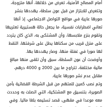
أمام المصالح الأمنية، تعرض من خلالها، أنها متزوجة،
وتتعرض للابتزاز من قبل عون سلطة، يهددها بنشر
صورها عارية في مواقع التواصل الاجتماعي، إذ أنها
تعاني اضطرابات نفسية، ما يجعل حالة هستيرية تعتريها
وتقوم بنزع ملابسها، وأن المشتكى به، الذي كان يتردد
على منزل قريب من سكناها يطل على شرفتها، التقط
لها صورا في غفلة منها، وصار يهددها بها.
وأوضحت أن عون السلطة، سبق وأن تلقى منها مبالغ
مالية مختلفة، تتراوح ما بين 2000 و 4000 درهم،
مقابل عدم نشر صورها عارية.
وتم نصب كمين للمتهم من قبل الشرطة القضائية بأمن
الصويرة، بتنسيق مع المشتكية، التي اتصلت به وحددت
معه موعدا في مقهى، قصد تسليمه بلغا ماليا. وفي