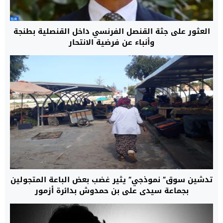
العثور على جثة القنصل الفرنسي داخل القنصلية بطنجة
وأنباء عن فرضية الانتحار
تدشين سوق” نموذجي” يثير غضب بعض الباعة المتجولين
بجماعة سيدي علي بن حمدوش بدائرة أزمور