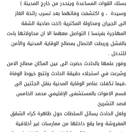
بسلك القوات المساعدة وينحدر من خارج المدينة )
وسيدة ، و اكتشفت وفاتهما بعد تسرب رائحة الغاز
الى الجيران ومحاولة المكترية (اخت صاحبة الشقة
المهاجرة بفرنسا ) التواصل معهما الا ان محاولاتها باءت
بالفشل وربطت الاتصال بمصالح الوقاية المدنية والأمن
للتدخل .
وفور علمها بالحادث حضرت الى عين المكان مصالح الامن
وشرعت في استجلاء حقيقة الحادث وتتبع خيوط الوفاة
،فيما تكفلت عناصر الوقاية المدنية بنقل الجثتين الى
قسم الاموات بالمستشفى الإقليمي محمد الخامس
قصد التشريح.
ولعل الحادث يسائل السلطات حول ظاهرة كراء الشقق
المفروشة وما يقع داخلها من ممارسات غير أخلاقية