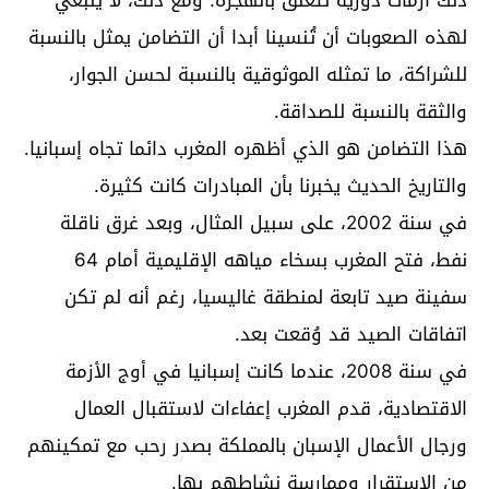
ذلك أزمات دورية تتعلق بالهجرة. ومع ذلك، لا ينبغي
لهذه الصعوبات أن تُنسينا أبدا أن التضامن يمثل بالنسبة
للشراكة، ما تمثله الموثوقية بالنسبة لحسن الجوار،
والثقة بالنسبة للصداقة.
هذا التضامن هو الذي أظهره المغرب دائما تجاه إسبانيا.
والتاريخ الحديث يخبرنا بأن المبادرات كانت كثيرة.
في سنة 2002، على سبيل المثال، وبعد غرق ناقلة
نفط، فتح المغرب بسخاء مياهه الإقليمية أمام 64
سفينة صيد تابعة لمنطقة غاليسيا، رغم أنه لم تكن
اتفاقات الصيد قد وُقعت بعد.
في سنة 2008، عندما كانت إسبانيا في أوج الأزمة
الاقتصادية، قدم المغرب إعفاءات لاستقبال العمال
ورجال الأعمال الإسبان بالمملكة بصدر رحب مع تمكينهم
من الاستقرار وممارسة نشاطهم بها.