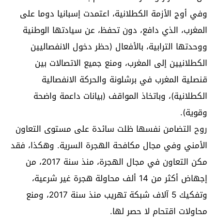
وفي أوج الأزمة الكطلانية، اعتمدت إسبانيا دوما على
المغرب، الذي دافع، دون تحفظ، عن سيادتها الوطنية
ووحدتها الترابية، بالأفعال (حظر دخول الانفصاليين
الكطلانيين إلى المغرب، ومنع جميع الاتصالات بين
قنصلية المغرب في برشلونة والحركة الانفصالية
الكطلانية)، وباتخاذ المواقف (بيانات داعمة واضحة
وقوية).
روح التضامن نفسها ظلت سائدة على مستوى التعاون
الأمني ​​وفي مجال مكافحة الهجرة السرية. وهكذا، فقد
مكن التعاون في مجال الهجرة، منذ سنة 2017، من
إجهاض أكثر من 14 ألف محاولة هجرة غير شرعية،
وتفكيك 5 آلاف شبكة تهريب منذ سنة 2017، ومنع
محاولات اقتحام لا حصر لها.