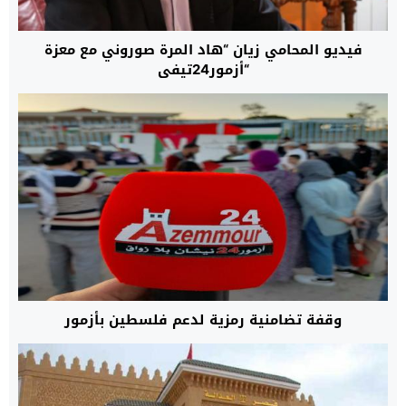
فيديو المحامي زيان “هاد المرة صوروني مع معزة
“أزمور24تيفي
وقفة تضامنية رمزية لدعم فلسطين بأزمور