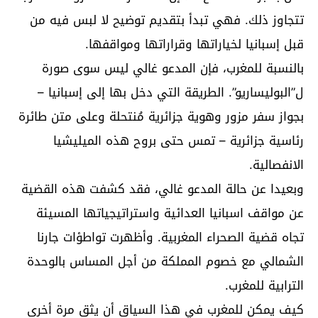
تتجاوز ذلك. فهي تبدأ بتقديم توضيح لا لبس فيه من
قبل إسبانيا لخياراتها وقراراتها ومواقفها.
بالنسبة للمغرب، فإن المدعو غالي ليس سوى صورة
ل”البوليساريو”. الطريقة التي دخل بها إلى إسبانيا –
بجواز سفر مزور وهوية جزائرية مُنتحلة وعلى متن طائرة
رئاسية جزائرية – تمس حتى بروح هذه الميليشيا
الانفصالية.
وبعيدا عن حالة المدعو غالي، فقد كشفت هذه القضية
عن مواقف اسبانيا العدائية واستراتيجياتها المسيئة
تجاه قضية الصحراء المغربية. وأظهرت تواطؤات جارنا
الشمالي مع خصوم المملكة من أجل المساس بالوحدة
الترابية للمغرب.
كيف يمكن للمغرب في هذا السياق أن يثق مرة أخرى