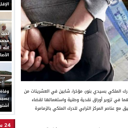
الإقل
تحت ا
محمد 
الأصا
درك الملكي بسيدي بنور، مؤخرا، شابين في العشرينات من
وفاة
بسبب 
ما في تزوير أوراق نقدية وطنية واستعمالها لقضاء
أشتو
 مع عناصر المركز الترابي للدرك الملكي بالزمامرة
24 ساعة