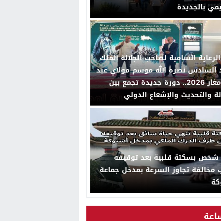
يمي بالجديدة
لرعاية السامية لصاحب الجلالة الملك
السادس نصره الله موسم مولاي عبد
الله أمغار 2026.. دورة جديدة تجمع بين
لة والتحديث والإشعاع الدولي
 شخص بسكتة قلبية بعد توقيفه
مخالفة تجاوز السرعة بمدخل جماعة
كة