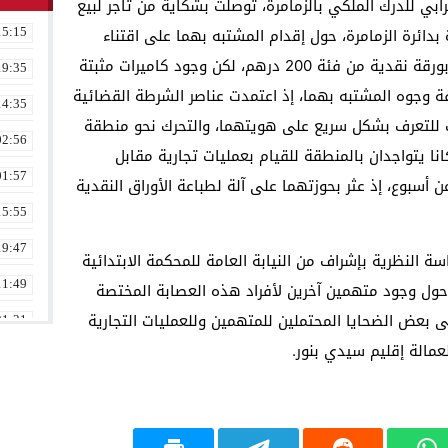
ابي للدرك الملكي بالزمامرة، توصلت بشكاية من تاجر لبيع
 بدائرة الزمامرة، حول إقدام المشتبه بهما على اقتناء
15:15
مواد غذائية من محله التجاري وأداء ثمنها بورقة نقدية من فئة 200 درهم، لكن وجود كاميرات مثبتة
19:35
ة وجوه المشتبه بهما، إذ اعتمدت عناصر الشرطة القضائية
14:35
ت للتعرف بشكل سريع على هويتهما، والتحرك نحو منطقة
02:56
نا يتواجدان بالمنطقة للقيام بعمليات تجارية مقابل
01:57
ن أسبوع، إذ عثر بحوزتهما على آلة لطباعة الأوراق النقدية
15:55
19:47
ة النظرية بإشراف من النيابة العامة للمحكمة الابتدائية
11:49
ول وجود متهمين آخرين لأفراد هذه العصابة المختصة
لى بعض الضحايا المحتملين للمتهمين وللعمليات التجارية
21:31
لعمالة إقليم سيدي بنور.
02:16
08:36
23:17