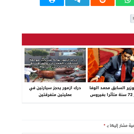
03:08
17:59
23:00
وزير السابق محمد الوفا
درك ازمور يحجز سيارتين في
عن عمر 72 سنة متأثرا بفيروس
عمليتين متفرقتين
كورونا
مية مشار إليها بـ
*