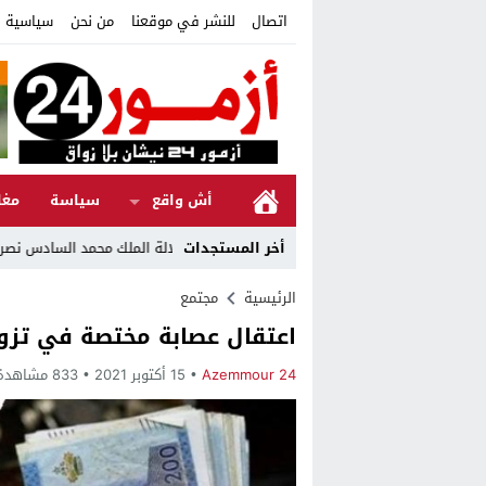
اتصال
للنشر في موقعنا
من نحن
سياسية ا
أش واقع
سياسة
مغا
20:49
أخر المستجدات
تحت الرعاية السامية لصاحب الجلالة الملك محمد السادس نصره الله موسم مولاي عبد الله أمغار 2026.. دورة جديدة تجمع بي
الرئيسية
مجتمع
اعتقال عصابة مختصة في تزوير
Azemmour 24
15 أكتوبر 2021
833 مشاهدة