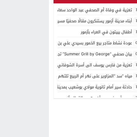
تعزية في وفاة أم الصحفي عبد الواحد سعادي
أبناء مدينة أزمور يستنكرون مقالًا صحفيًا مسيئًا إلى مدينتهم
أطفال يبيتون في العراء بأزمور
عودة نشاط متاجر بيع الخمور بسيدي علي بن حمدوش يخلف استياء كبير
بيان صحفي “Summer Grill by George” تجربة ذوقية موسمية جديدة بمنتجع مازغان
تعزية من فارس يوسف الى أسرة الشوفاني بأزمور
مياه “سد “المزاوير على نهر أم الربيع تلتهم قاصر
حادثة سير أمام ثانوية مولاي بوشعيب بمدينة أزمور
مصرع أربعيني بعد أن دهسه القطار بأزمور
منتجع مازاغان يحتفل بعيد ميلاده ال 15
توزيع الهبة الملكية بمقر باشوية ازمور وبضريح مولاي يوشعيب
شهر رمضان في مازگان