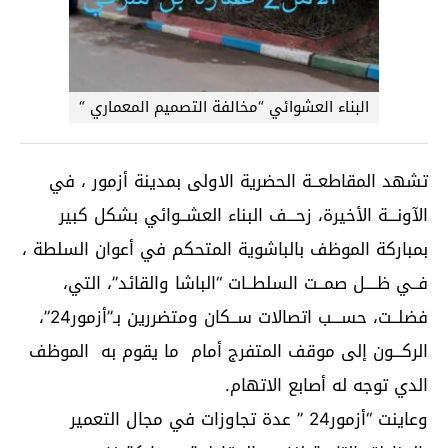
البناء العشوائي “مخالفة التصميم المعماري “
تشهد المقاطعــة الحضرية الاولى بمدينة أزمور ، في
الآونـــة الأخيرة، زحـــف البناء العشــوائي بشكل كبير
بمباركة الموظف بالباشوية المتحكم في أعوان السلطة ،
فــي ظــــل صمــت السلطــات “الباشا والقائد”، التي،
فضلــت، حســـب اتصالات ســكان ومتضررين بـ”أزمور24”،
الركـــون إلى موقف المتفرج أمام ما يقوم به الموظف
الدي توجه له أصابع الاتهام.
وعاينت “أزمور24 ” عدة تجاوزات في مجال التعمير