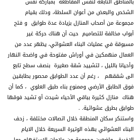
بالمناطق التابعة لنفس المقاطعة بمباركة نفس
الشخص والبعض من أعوان السلطة، ودلك بقيام
مجموعة من أصحاب المنازل بزيادة عدة طوابق و فتح
أبواب مخالفة للتصاميم حيت أن هناك حركة غير
مسبوقة في عمليات البناء العشوائي، يظهر عدد من
العمال منهمكين في أوراش مفتوحة في واضحة النهار
وأحيانا بالليل ، لتشييد شقة صغيرة بنصف سطح تابع
الى شققهم ، رغم أن عدد الطوابق محصور بطابقين
فوق الطابق الأرضي وممنوع بناء طبق العلوي ، كما أن
هناك منازل كثيرة بباقي الأحياء شيدت أو تشيد فوقها
طوابق بطرق عشوائية. .
واستنكر سكان المنطقة خلال اتصالات مختلفة ، زحف
البناء العشوائي بهذه الوتيرة السريعة خلال الايام
الاخيرة ، واضعين مجموعة من علامات الاستفهام حول