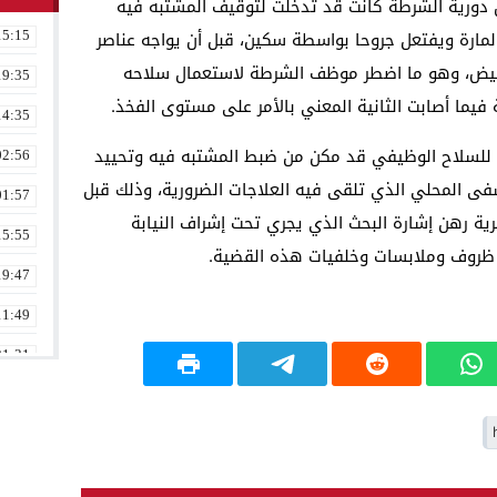
أن دورية الشرطة كانت قد تدخلت لتوقيف المشتبه فيه
مارة ويفتعل جروحا بواسطة سكين، قبل أن يواجه عناصر
15:15
لأبيض، وهو ما اضطر موظف الشرطة لاستعمال سلاحه
19:35
فيما أصابت الثانية المعني بالأمر على مستوى الفخذ.
14:35
ي للسلاح الوظيفي قد مكن من ضبط المشتبه فيه وتحييد
02:56
شفى المحلي الذي تلقى فيه العلاجات الضرورية، وذلك قبل
01:57
ظرية رهن إشارة البحث الذي يجري تحت إشراف النيابة
15:55
 ظروف وملابسات وخلفيات هذه القضية.
19:47
11:49
21:31
02:16
08:36
23:17