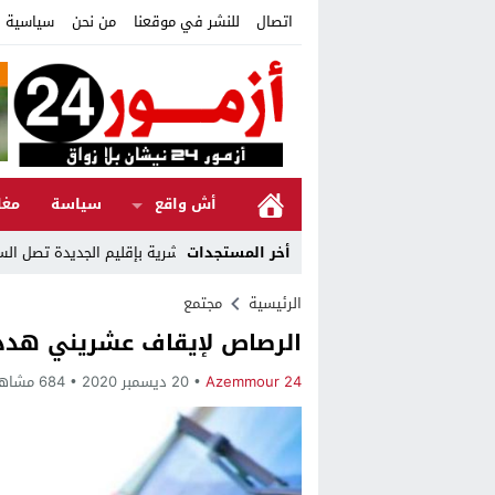
اتصال
للنشر في موقعنا
من نحن
سياسية ا
أش واقع
سياسة
مغا
مني
21:37
أخر المستجدات
المبادرة الوطنية للتنمية البشرية بإقليم الجديدة تصل السنة 21 “الحكامة رافعة للإدماج والتنمية الإنسانية”
الرئيسية
مجتمع
الرصاص لإيقاف عشريني هدد ا
Azemmour 24
20 ديسمبر 2020
684 مشاهدة