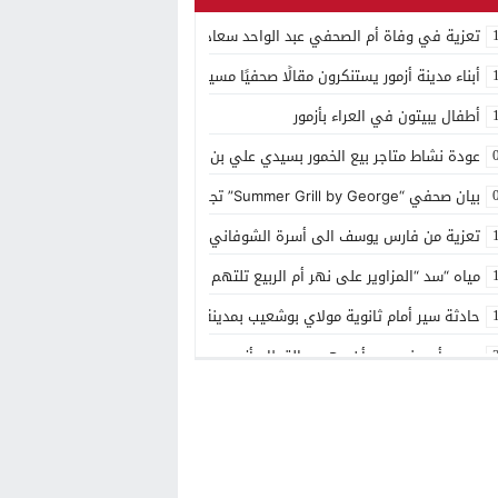
تعزية في وفاة أم الصحفي عبد الواحد سعادي
أبناء مدينة أزمور يستنكرون مقالًا صحفيًا مسيئًا إلى مدينتهم
أطفال يبيتون في العراء بأزمور
عودة نشاط متاجر بيع الخمور بسيدي علي بن حمدوش يخلف استياء كبير
بيان صحفي “Summer Grill by George” تجربة ذوقية موسمية جديدة بمنتجع مازغان
تعزية من فارس يوسف الى أسرة الشوفاني بأزمور
مياه “سد “المزاوير على نهر أم الربيع تلتهم قاصر
حادثة سير أمام ثانوية مولاي بوشعيب بمدينة أزمور
مصرع أربعيني بعد أن دهسه القطار بأزمور
منتجع مازاغان يحتفل بعيد ميلاده ال 15
توزيع الهبة الملكية بمقر باشوية ازمور وبضريح مولاي يوشعيب
شهر رمضان في مازگان