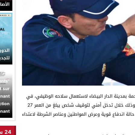
الأصا
الدو
للجديدة من 13
ents
t sur
 بمدينة الدار البيضاء لاستعمال سلاحه الوظيفي، في
rnant
ction
الساعات الأولى من صباح الجمعةالماضي ، وذلك خلال تدخل أمني لتوقيف شخص يبلغ من العمر 27
nant”
الة اندفاع قوية وعرض المواطنين وعناصر الشرطة لاعتداء
24 ساعة