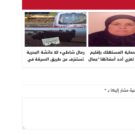
03:08
17:59
23:00
ماية المستهلك بإقليم
رمال شاطيء للا عائشة البحرية
تعزي أحد أعضائها “جمال
تستنزف عن طريق السرقة في
وفدي”
“غفلة “من السلطات والدرك
البيئي
مية مشار إليها بـ
*