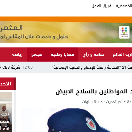
لخصوصية
فريق العمل
ربة العالم
تقافة و رأي
قضايا وطنية
مجتمع
رياضة
12:06
شركة M2M SERVICES تنفي الاتهامات وتؤكد قانونية عملها داخل المستشفى الإقليمي بالجديدة
الاحد
لمواطنين بالسلاح الابيض
آخر تحديث :
منذ 6 سنوات
تحت ا
محمد 