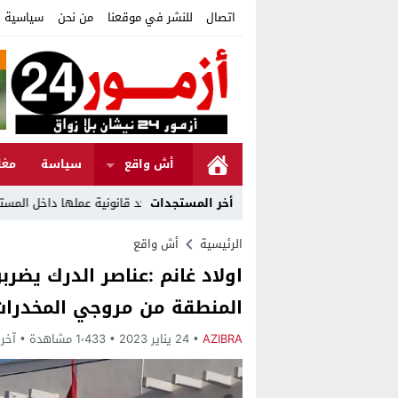
اتصال
للنشر في موقعنا
من نحن
سياسية ا
أش واقع
سياسة
مغا
مستشفى الإقليمي بالجديدة
أخر المستجدات
الرئيسية
أش واقع
اولاد غانم :عناصر الدرك يضرب
المنطقة من مروجي المخدرات
AZIBRA
24 يناير 2023
1٬433 مشاهدة
آخر