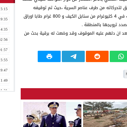
26 تم بعد ترصد دقيق لتحركاته من طرف عناصر السرية ،حيث تم توقيفه
15:15
واعتقاله وبحوزته كمية من المخدرات حددت في 4 كليوغرام من سنابل الكيف و 800 غرام طابا اوراق
19:35
14:35
 بعد ان دلهم عليه الموقوف وقد وضعت له برقية بحث من
02:56
01:57
15:55
19:47
11:49
21:31
02:16
08:36
23:17