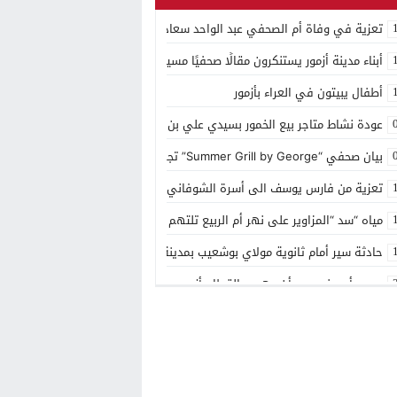
تعزية في وفاة أم الصحفي عبد الواحد سعادي
أبناء مدينة أزمور يستنكرون مقالًا صحفيًا مسيئًا إلى مدينتهم
أطفال يبيتون في العراء بأزمور
عودة نشاط متاجر بيع الخمور بسيدي علي بن حمدوش يخلف استياء كبير
بيان صحفي “Summer Grill by George” تجربة ذوقية موسمية جديدة بمنتجع مازغان
تعزية من فارس يوسف الى أسرة الشوفاني بأزمور
مياه “سد “المزاوير على نهر أم الربيع تلتهم قاصر
حادثة سير أمام ثانوية مولاي بوشعيب بمدينة أزمور
مصرع أربعيني بعد أن دهسه القطار بأزمور
منتجع مازاغان يحتفل بعيد ميلاده ال 15
توزيع الهبة الملكية بمقر باشوية ازمور وبضريح مولاي يوشعيب
شهر رمضان في مازگان