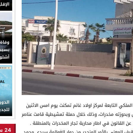
الإقل
وفاة
بسبب 
أشتو
الدو
لملكي التابعة لمركز اولاد غانم تمكنت يوم امس الاثنين
للجديدة من 13
خص وبحوزته مخدرات، وذلك خلال حملة تمشيطية قامت عناصر
ن القانون في اطار محاربة تجار المخدرات بالمنطقة .
24 ساعة
يف المعني بالأمر المنحدر من دوار الغوالمة سيدي محمد