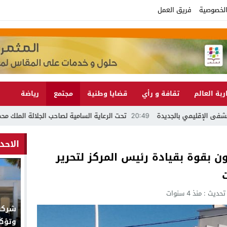
لخصوصية
فريق العمل
ربة العالم
تقافة و رأي
قضايا وطنية
مجتمع
رياضة
20:49
تحت الرعاية السامية لصاحب الجلالة الملك محمد السادس نصره الله موسم مولاي عبد الله أمغار 
الاحد
ون بقوة بقيادة رئيس المركز لتحرير
 تحديث :
منذ 4 سنوات
وتؤك