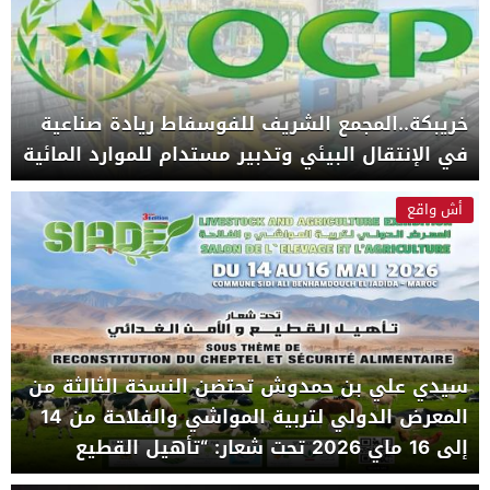
خريبكة..المجمع الشريف للفوسفاط ريادة صناعية
في الإنتقال البيئي وتدبير مستدام للموارد المائية
أش واقع
سيدي علي بن حمدوش تحتضن النسخة الثالثة من
المعرض الدولي لتربية المواشي والفلاحة من 14
إلى 16 ماي 2026 تحت شعار: “تأهيل القطيع
والأمن الغذائي