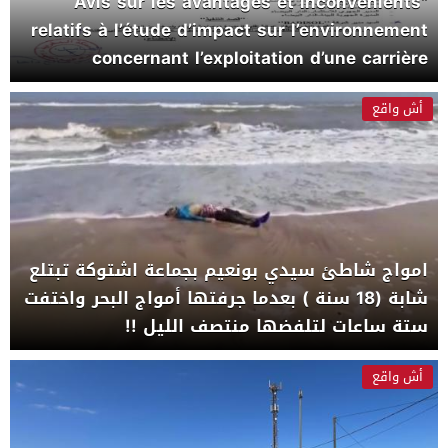
“Avis sur les avantages et inconvénients
relatifs à l’étude d’impact sur l’environnement
concernant l’exploitation d’une carrière
d’extraction de “tout_venant”
أش واقع
امواج شاطئ سيدي بونعيم بجماعة اشتوكة تبتلع
شابة (18 سنة ) بعدما جرفتها أمواج البحر واختفت
ستة ساعات لتلفضها منتصف الليل !!
أش واقع