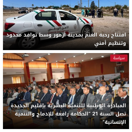
افتتاح رحبة الغنم بمدينة أزمور وسط توافد محدود
وتنظيم أمني
سياسة
المبادرة الوطنية للتنمية البشرية بإقليم الجديدة
تصل السنة 21 “الحكامة رافعة للإدماج والتنمية
الإنسانية”