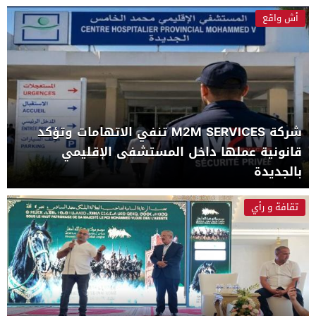
أش واقع
شركة M2M SERVICES تنفي الاتهامات وتؤكد
قانونية عملها داخل المستشفى الإقليمي
بالجديدة
تقافة و رأي