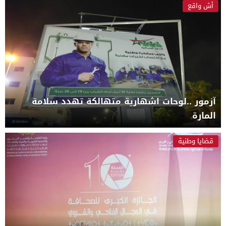
أش واقع
آزمور ..لوحات اشهارية متهالكة تهدد سلامة
المارة
قضايا وطنية