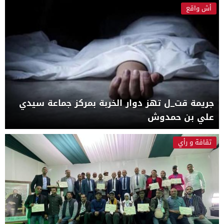
أش واقع
جريمة قت_ل تهز دوار الخربة بمركز جماعة سيدي
علي بن حمدوش
تقافة و رأي