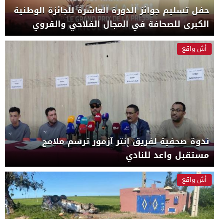
حفل تسليم جوائز الدورة العاشرة للجائزة الوطنية
الكبرى للصحافة في المجال الفلاحي والقروي
أش واقع
ندوة صحفية لفريق إنتر آزمور ترسم ملامح
مستقبل واعد للنادي
أش واقع