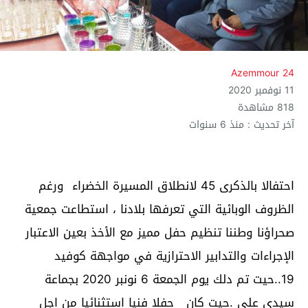
Azemmour 24
11 نوفمبر 2020
818 مشاهدة
آخر تحديث : منذ 6 سنوات
احتفالا بالذكرى 45 لانطلاق المسيرة الخضراء ورغم
الظروف الوبائية التي تعرفها بلادنا ، استطاعت جمعية
صحراؤنا وطننا تنظيم حفل مميز مع الأخذ بعين الاعتبار
الإجراءات والتدابير الاحترازية في مواجهة كوفيد
19..حيت تم دلك يوم الجمعة 6 نونبر 2020 بجماعة
سيدي علي .حيت كان حفلا فنيا استثنائيا من اجل