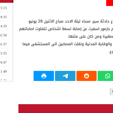
15:15
19:35
علمت الجريدة من مصادرها الخاصة عن وقوع حادثة سير، مساء ليلة الاحد صباح الاثنين 28 يونيو
14:35
م بازمور اسفرت عن إصابة تسعة اشخاص تتفاوت اصاباتهم
لصغيرة ومن كان على متنها.
02:56
 والوقاية المدنية ونقلت المصابين الى المستشفى فيما
01:57
ع.
15:55
19:47
11:49
21:31
02:16
08:36
23:17