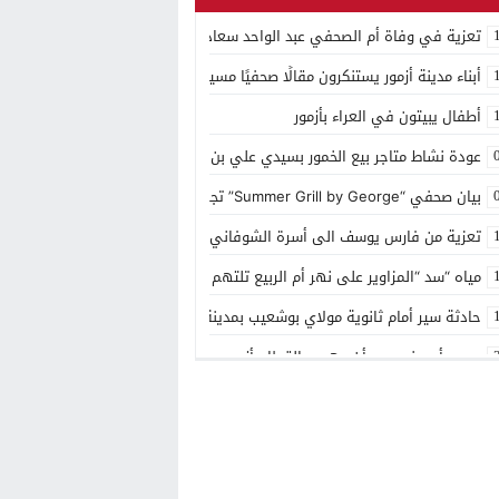
تعزية في وفاة أم الصحفي عبد الواحد سعادي
أبناء مدينة أزمور يستنكرون مقالًا صحفيًا مسيئًا إلى مدينتهم
أطفال يبيتون في العراء بأزمور
عودة نشاط متاجر بيع الخمور بسيدي علي بن حمدوش يخلف استياء كبير
بيان صحفي “Summer Grill by George” تجربة ذوقية موسمية جديدة بمنتجع مازغان
تعزية من فارس يوسف الى أسرة الشوفاني بأزمور
مياه “سد “المزاوير على نهر أم الربيع تلتهم قاصر
حادثة سير أمام ثانوية مولاي بوشعيب بمدينة أزمور
مصرع أربعيني بعد أن دهسه القطار بأزمور
منتجع مازاغان يحتفل بعيد ميلاده ال 15
توزيع الهبة الملكية بمقر باشوية ازمور وبضريح مولاي يوشعيب
شهر رمضان في مازگان