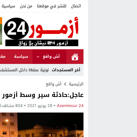
اتصال
للنشر في موقعنا
من نحن
سياسية ا
أش واقع
سياسة
مغا
أخر المستجدات
الرئيسية
أش واقع
عاجل:حادثة سير وسط أزمور ب
Azemmour 24
28 يونيو 2021
804 مشاهدة