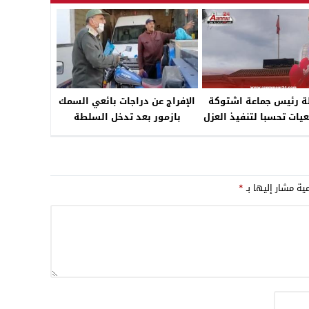
03:08
17:59
23:00
ة رئيس جماعة اشتوكة
الإفراج عن دراجات بائعي السمك
يات تحسبا لتنفيذ العزل
بازمور بعد تدخل السلطة
عد دورية وزير الداخلية
مية مشار إليها بـ
*