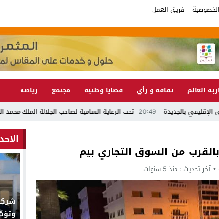
لخصوصية
فريق العمل
ربة العالم
تقافة و رأي
قضايا وطنية
مجتمع
رياضة
20:49
تحت الرعاية السامية لصاحب الجلالة الملك محمد السادس نصره الله موسم مولاي عبد الله أمغار 2026.. 
الاحد
القرب من السوق التجاري بيم
آخر تحديث :
منذ 5 سنوات
وتؤك