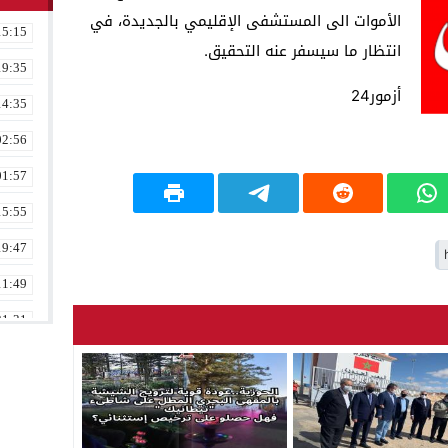
الأموات الى المستشفى الإقليمي بالجديدة، في
15:15
انتظار ما سيسفر عنه التحقيق.
19:35
أزمور24
14:35
02:56
01:57
15:55
19:47
11:49
21:31
02:16
08:36
23:17