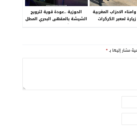
03:08
امناء الاحزاب المغربية
الحوزية ..عودة قوية لترويج
17:59
يارة لمعبر الكركرات
الشيشة بالمقهى البحري المطل
“أزمور24 تغطية من عين المكان
على شاطىء “تيطانيك “
23:00
فيديو”
مية مشار إليها بـ
*