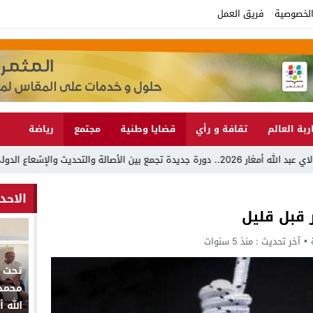
لخصوصية
فريق العمل
ربة العالم
تقافة و رأي
قضايا وطنية
مجتمع
رياضة
لإشعاع الدولي
0:06
الاحد
 قبل قليل
آخر تحديث :
منذ 5 سنوات
تحت ا
محمد 