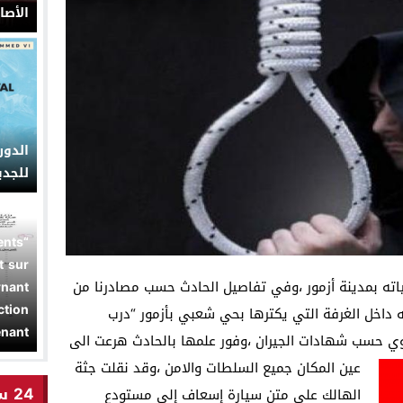
الأصا
الدو
للجديدة من 13
ents
t sur
ياته بمدينة أزمور ،وفي تفاصيل الحادث حسب مصادرنا من
rnant
ction
 داخل الغرفة التي يكترها بحي شعبي بأزمور “درب
nant”
اوي حسب شهادات الجيران
،وفور علمها بالحادث هرعت الى
عين المكان جميع السلطات والامن ،وقد نقلت جثة
24 ساعة
الهالك على متن سيارة إسعاف إلى مستودع