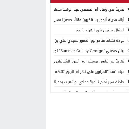
تعزية في وفاة أم الصحفي عبد الواحد سعادي
أبناء مدينة أزمور يستنكرون مقالًا صحفيًا مسيئًا إلى مدينتهم
أطفال يبيتون في العراء بأزمور
عودة نشاط متاجر بيع الخمور بسيدي علي بن حمدوش يخلف استياء كبير
بيان صحفي “Summer Grill by George” تجربة ذوقية موسمية جديدة بمنتجع مازغان
تعزية من فارس يوسف الى أسرة الشوفاني بأزمور
مياه “سد “المزاوير على نهر أم الربيع تلتهم قاصر
حادثة سير أمام ثانوية مولاي بوشعيب بمدينة أزمور
مصرع أربعيني بعد أن دهسه القطار بأزمور
منتجع مازاغان يحتفل بعيد ميلاده ال 15
توزيع الهبة الملكية بمقر باشوية ازمور وبضريح مولاي يوشعيب
شهر رمضان في مازگان