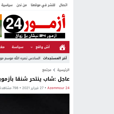
اتصال
للنشر في موقعنا
من نحن
سياسية ا
أش واقع
سياسة
مغا
أخر المستجدات
ية السامية لصاحب الجلالة الملك محمد السادس نصره الله موسم مولاي عبد الله أمغار 2026.. دورة جديدة تجمع بين الأصالة والتحديث وا
الرئيسية
مجتمع
عاجل :شاب ينتحر شنقا بأزمور
Azemmour 24
27 فبراير 2021
798 مشاهدة