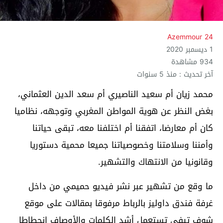
Azemmour 24
1 ديسمبر 2020
934 مشاهدة
آخر تحديث : منذ 5 سنوات
محمد زيان أم سعيد الناصيري أم سعد الدين العثماني،
بغض النظر عن هوية المواطن المغربي وتوجهه، نظاميا
كان أم معارضا، اتفقنا أم اختلفنا معه، تبقى حياتنا
وأمننا وسلامتنا وخصوصياتنا جميعا محمية دستوريا
وقانونيا من الانتهاك والتشهير.
ما وقع من تشهير عبر نشر فيديو حميمي من داخل
غرفة فندق داوليز بالرباط مرفوقا بمقالات على موقع
شوف تيفي تستعمل أشد الكلمات والأوصاف انحطاطا