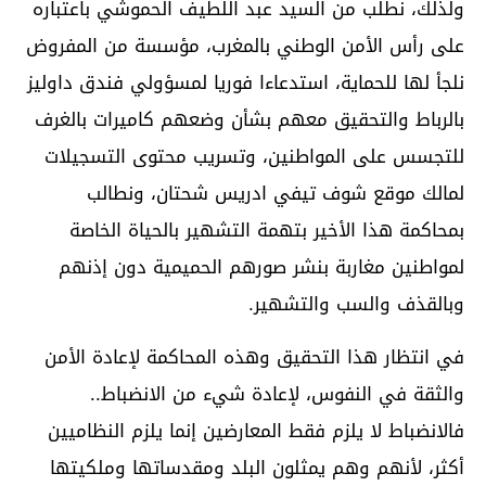
ولذلك، نطلب من السيد عبد اللطيف الحموشي باعتباره
على رأس الأمن الوطني بالمغرب، مؤسسة من المفروض
نلجأ لها للحماية، استدعاءا فوريا لمسؤولي فندق داوليز
بالرباط والتحقيق معهم بشأن وضعهم كاميرات بالغرف
للتجسس على المواطنين، وتسريب محتوى التسجيلات
لمالك موقع شوف تيفي ادريس شحتان، ونطالب
بمحاكمة هذا الأخير بتهمة التشهير بالحياة الخاصة
لمواطنين مغاربة بنشر صورهم الحميمية دون إذنهم
وبالقذف والسب والتشهير.
في انتظار هذا التحقيق وهذه المحاكمة لإعادة الأمن
والثقة في النفوس، لإعادة شيء من الانضباط..
فالانضباط لا يلزم فقط المعارضين إنما يلزم النظاميين
أكثر، لأنهم وهم يمثلون البلد ومقدساتها وملكيتها