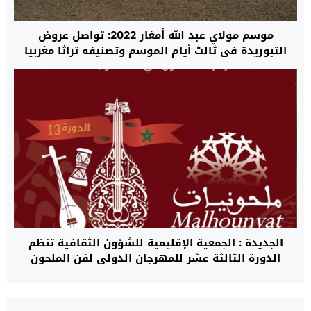
موسم مولاي عبد الله أمغار 2022: تواصل عروض
التبوريدة في ثالث أيام الموسم وتصنيفه تراثا مغربيا
خالصا من طرف الإسيسكو
الجديدة : الجمعية الإقليمية للشؤون الثقافية تنظم
الدورة الثالثة عشر للمهرجان الدولي لفن الملحون
“ملحونيات “