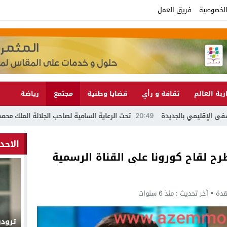
لخصوصية
فريق العمل
ربة العالم
تقافة و رأي
قضايا وطنية
مجتمع
رياضة
20:49
تحت الرعاية السامية لصاحب الجلالة الملك محمد السادس نصره الله موسم مولاي عبد الله أمغار 26
الاحد
 لقاح كورونا على القناة الرسمية
آخر تحديث :
منذ 6 سنوات
ترود