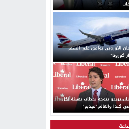
هاب
مان الأوروبي يوافق على السفر
از كورونا”
ن تريدو يتوجه بخطاب تهنئة لكل
 كندا والعالم.”فيديو”