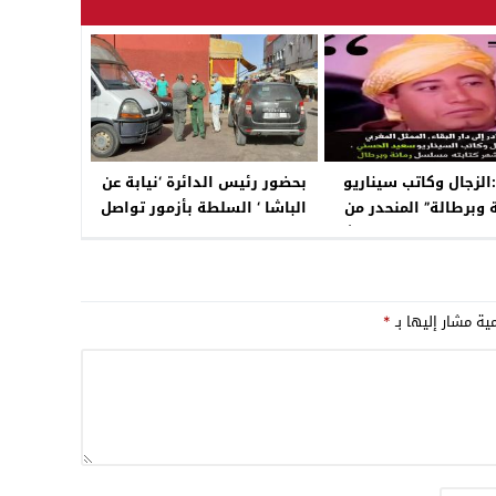
03:08
17:59
23:00
:الزجال وكاتب سيناريو
بحضور رئيس الدائرة ‘نيابة عن
ة وبرطالة” المنحدر من
الباشا ‘ السلطة بأزمور تواصل
 سيدي علي بن حمدوش
حملتها
بأزمور
مية مشار إليها بـ
*