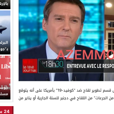
بالإر
البرل
بـ”جو
جوستا
أكد منصف السلاوي العالم المغربي رئيس قسم تطوير لقاح ضد “كوفيد-19” بأمريكا على أنه يتوقع
مسلمي
ن الجرعات” من اللقاح في دجنبر للسنة الجارية أو يناير من
24 ساعة