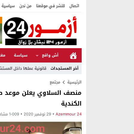
اتصال
للنشر في موقعنا
من نحن
سياسية ا
أش واقع
سياسة
مغا
دة
أخر المستجدات
الرئيسية
مجتمع
منصف السلاوي يعلن موعد طرح
الكندية
Azemmour 24
29 نوفمبر 2020
1٬009 مشاهدة