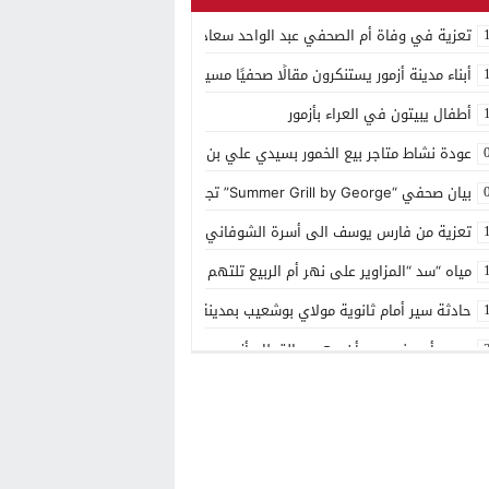
تعزية في وفاة أم الصحفي عبد الواحد سعادي
أبناء مدينة أزمور يستنكرون مقالًا صحفيًا مسيئًا إلى مدينتهم
أطفال يبيتون في العراء بأزمور
عودة نشاط متاجر بيع الخمور بسيدي علي بن حمدوش يخلف استياء كبير
بيان صحفي “Summer Grill by George” تجربة ذوقية موسمية جديدة بمنتجع مازغان
تعزية من فارس يوسف الى أسرة الشوفاني بأزمور
مياه “سد “المزاوير على نهر أم الربيع تلتهم قاصر
حادثة سير أمام ثانوية مولاي بوشعيب بمدينة أزمور
مصرع أربعيني بعد أن دهسه القطار بأزمور
منتجع مازاغان يحتفل بعيد ميلاده ال 15
توزيع الهبة الملكية بمقر باشوية ازمور وبضريح مولاي يوشعيب
شهر رمضان في مازگان