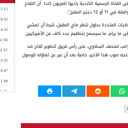
القناة الرسمية الكندية راديوا تلفزيون كندا أن اللقاح
15:15
دجنبر المقبل”.
19:35
ولايات المتحدة بحلول شهر ماي المقبل، شرط أن تمشي
14:35
لى ما يرام، ما سيسمح بتطعيم عدد كاف من الأميركيين.
02:56
 ترامب لمنصف السلاوي، على رأس فريق لتطوير لقاح ضد
01:57
تجه صوب
هذا الأخير، خاصة بعد أن عبر عن تفاؤله للوصول
15:55
19:47
11:49
21:31
02:16
08:36
23:17