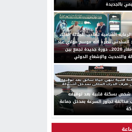
يمي بالجديدة
لرعاية السامية لصاحب الجلالة الملك
السادس نصره الله موسم مولاي عبد
الله أمغار 2026.. دورة جديدة تجمع بين
لة والتحديث والإشعاع الدولي
 شخص بسكتة قلبية بعد توقيفه
مخالفة تجاوز السرعة بمدخل جماعة
كة