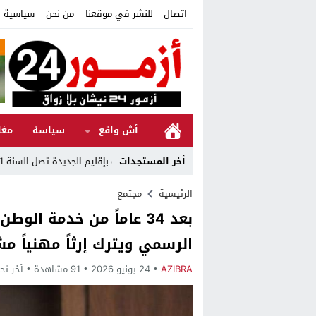
اتصال
للنشر في موقعنا
من نحن
سياسية ا
أش واقع
سياسة
مغا
أخر المستجدات
المبادرة الوطنية للتنمية البشرية بإقليم الجديدة تصل السنة 21 “الحكامة رافعة للإدماج والتنمية الإنسانية”
الرئيسية
مجتمع
بعد 34 عاماً من خدمة الو
الرسمي ويترك إرثاً مهنياً مش
AZIBRA
24 يونيو 2026
91 مشاهدة
آخر تح