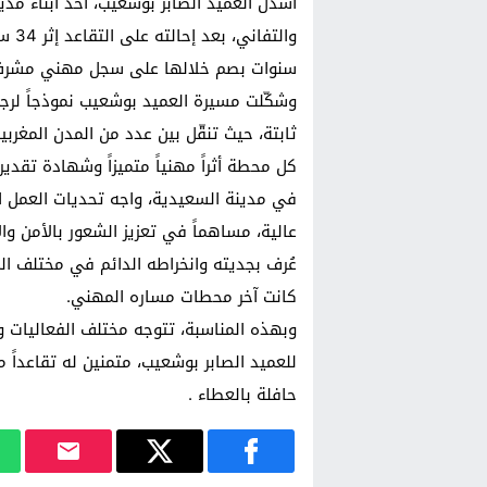
أسدل العميد الصابر بوشعيب، أحد أبناء مدي
والت
سنوات بصم خلالها على سجل مهني مشرف ات
وشكّلت مسيرة العميد بوشعيب نموذجاً لرج
ثابتة، حيث تنقّل بين عدد من المدن المغربي
كل محطة أثراً مهنياً متميزاً وشهادة تقدي
في مدينة السعيدية، واجه تحديات العمل ا
عالية، مساهماً في تعزيز الشعور بالأمن وا
عُرف بجديته وانخراطه الدائم في مختلف الم
كانت آخر محطات مساره المهني.
وبهذه المناسبة، تتوجه مختلف الفعاليات وا
للعميد الصابر بوشعيب، متمنين له تقاعداً 
حافلة بالعطاء .