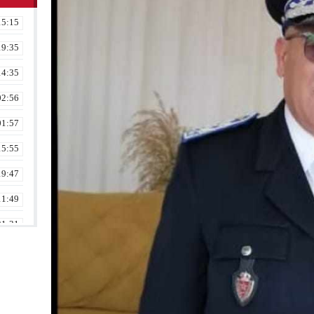
15:15
19:35
14:35
02:56
01:57
15:55
19:47
11:49
21:31
02:16
08:36
23:17