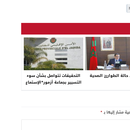
 حالة الطوارئ الصحية
التحقيقات تتواصل بشأن سوء
التسيير بجماعة أزمور*الإستماع
الى المقاول *
مية مشار إليها بـ
*