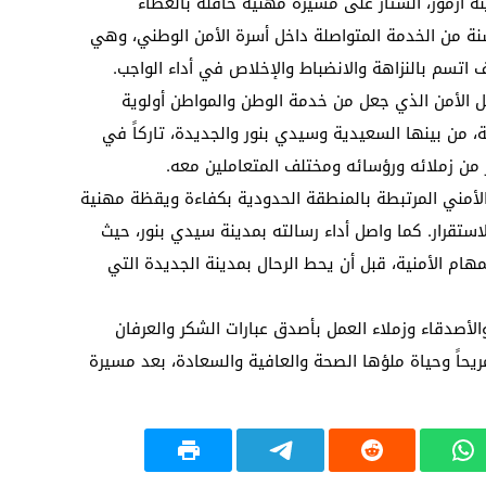
نة أزمور، الستار على مسيرة مهنية حافلة بالعطاء
فاني، بعد إحالته على التقاعد إثر 34 سنة من الخدمة المتواصلة داخل أسرة الأمن الوطني، وهي
سم بالنزاهة والانضباط والإخلاص في أداء الواجب.
ل الأمن الذي جعل من خدمة الوطن والمواطن أولوية
ة، من بينها السعيدية وسيدي بنور والجديدة، تاركاً في
ر من زملائه ورؤسائه ومختلف المتعاملين معه.
لأمني المرتبطة بالمنطقة الحدودية بكفاءة ويقظة مهنية
لاستقرار. كما واصل أداء رسالته بمدينة سيدي بنور، حيث
هام الأمنية، قبل أن يحط الرحال بمدينة الجديدة التي
لأصدقاء وزملاء العمل بأصدق عبارات الشكر والعرفان
مريحاً وحياة ملؤها الصحة والعافية والسعادة، بعد مسيرة