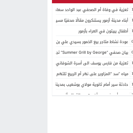
تعزية في وفاة أم الصحفي عبد الواحد سعادي
أبناء مدينة أزمور يستنكرون مقالًا صحفيًا مسيئًا إلى مدينتهم
أطفال يبيتون في العراء بأزمور
عودة نشاط متاجر بيع الخمور بسيدي علي بن حمدوش يخلف استياء كبير
بيان صحفي “Summer Grill by George” تجربة ذوقية موسمية جديدة بمنتجع مازغان
تعزية من فارس يوسف الى أسرة الشوفاني بأزمور
مياه “سد “المزاوير على نهر أم الربيع تلتهم قاصر
حادثة سير أمام ثانوية مولاي بوشعيب بمدينة أزمور
مصرع أربعيني بعد أن دهسه القطار بأزمور
منتجع مازاغان يحتفل بعيد ميلاده ال 15
توزيع الهبة الملكية بمقر باشوية ازمور وبضريح مولاي يوشعيب
شهر رمضان في مازگان