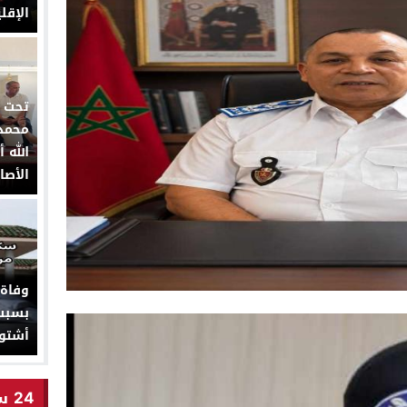
الإقل
تحت ا
محمد 
الأصا
وفاة
بسبب 
أشتو
24 ساعة