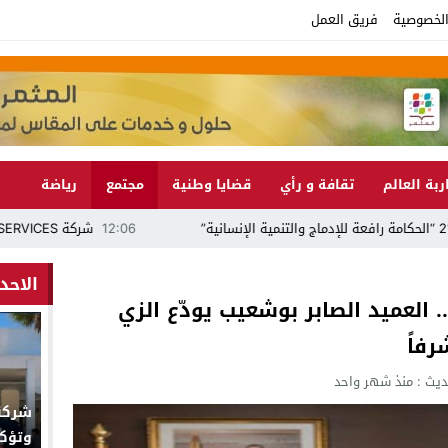
لخصوصية
فريق العمل
ربة العالم
تقافة و رأي
قضايا وطنية
مجتمع
رياضة
12:06
شركة M2M SERVICES تنفي الاتهامات وتؤكد قانونية عملها داخل المستشفى الإقليمي بالجديدة
الاحد
طن.. العميد الصابر بوشعيب يودّع الزي
رفاً
ديث :
منذ شهر واحد
وتؤك